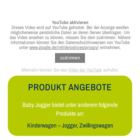
YouTube aktivieren
Dieses Video wird auf YouTube gehostet. Bei der Anzeige werden
möglicher­­weise persön­liche Daten an deren Server über­tragen. Um
das Video ansehen zu können, müssen Sie dem zustimmen. Nähere
Informa­tionen können Sie den Daten­schutz­hinweisen von YouTube
unter
www.google.de/
intl/
de/
policies/
privacy/
entnehmen.
zustimmen
Alternativ können Sie das
Video bei YouTube
aufrufen.
PRODUKT ANGEBOTE
Baby Jogger bietet unter anderem folgende
Produkte an:
Kinderwagen – Jogger, Zwillingswagen