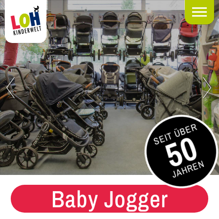
SEIT ÜBER
50
JAHREN
Baby Jogger